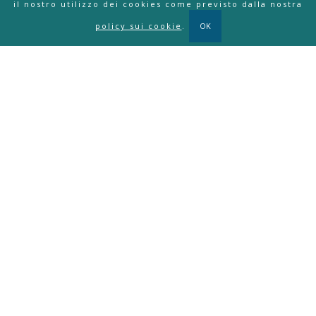
il nostro utilizzo dei cookies come previsto dalla nostra
policy sui cookie
.
OK
Prenotazione Online
Puoi prendere un appuntamento consultando
direttamente le nostre agende
Prendi un appuntamento
CONTATTI